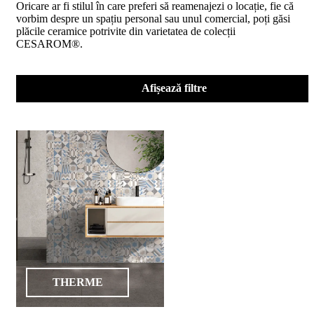
Oricare ar fi stilul în care preferi să reamenajezi o locație, fie că
D02
vorbim despre un spațiu personal sau unul comercial, poți găsi
BIII
plăcile ceramice potrivite din varietatea de colecții
2023
CESAROM®.
Declaratia
de
performanta
D04
Afișează filtre
BIII
2023
Certificatul
de
conformitate
nr
150
din
2026
Certificat
SMC
ISO
9001-
2015
din
THERME
2026
Certificatul
de