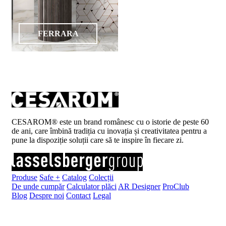
FERRARA
CESAROM® este un brand românesc cu o istorie de peste 60
de ani, care îmbină tradiția cu inovația și creativitatea pentru a
pune la dispoziție soluții care să te inspire în fiecare zi.
Produse
Safe +
Catalog
Colecții
De unde cumpăr
Calculator plăci
AR Designer
ProClub
Blog
Despre noi
Contact
Legal
Înscrie-te la newsletter