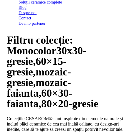
Soluții ceramice complete
D03
Blog
BI
Despre noi
2022
Contact
Declarația
Devino partener
de
conformitate
D03
Filtru colecție:
BIII
2022
Monocolor30x30-
Declaratia
de
gresie,60×15-
performanta
D01
gresie,mozaic-
BI
2023
gresie,mozaic-
Declaratia
de
faianta,60×30-
performanta
D01
faianta,80×20-gresie
BI
UGL
2020
Colecțiile CESAROM® sunt inspirate din elemente naturale și
Declaratia
includ plăci ceramice de cea mai înaltă calitate, cu design-uri
de
inedite, care să te ajute să creezi un spațiu potrivit nevoilor tale.
performanta