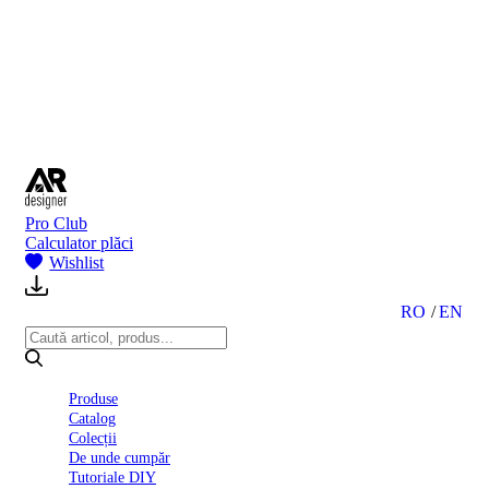
BI
2024
Ghid
montare
gresie
și
faianță
Declarație
de
performanță
nr.
Pro Club
D01
Calculator plăci
BIII
Wishlist
2022
Politica
de
RO
EN
confidentialitate
octombrie
2023
Solutii
Produse
Ceramice
Catalog
Complete
Colecții
Declarația
De unde cumpăr
de
Tutoriale DIY
conformitate