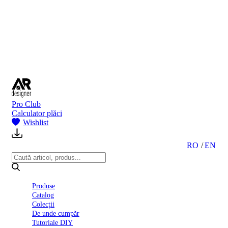
BI
2024
Ghid
montare
gresie
și
faianță
Declarație
de
performanță
nr.
Pro Club
D01
Calculator plăci
BIII
Wishlist
2022
Politica
de
RO
EN
confidentialitate
octombrie
2023
Solutii
Produse
Ceramice
Catalog
Complete
Colecții
Declarația
De unde cumpăr
de
Tutoriale DIY
conformitate