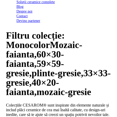
Soluții ceramice complete
D03
Blog
BI
Despre noi
2022
Contact
Declarația
Devino partener
de
conformitate
D03
Filtru colecție:
BIII
2022
MonocolorMozaic-
Declaratia
de
faianta,60×30-
performanta
D01
faianta,59×59-
BI
2023
gresie,plinte-gresie,33×33-
Declaratia
de
gresie,40×20-
performanta
D01
faianta,mozaic-gresie
BI
UGL
2020
Colecțiile CESAROM® sunt inspirate din elemente naturale și
Declaratia
includ plăci ceramice de cea mai înaltă calitate, cu design-uri
de
inedite, care să te ajute să creezi un spațiu potrivit nevoilor tale.
performanta