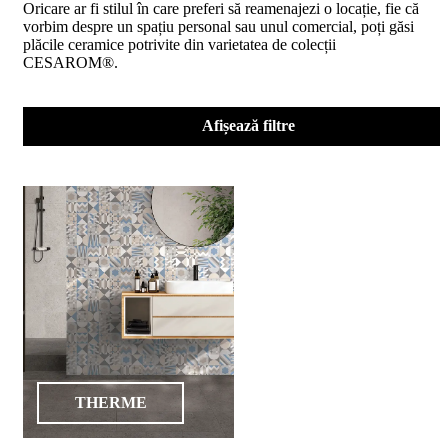
Oricare ar fi stilul în care preferi să reamenajezi o locație, fie că
D02
vorbim despre un spațiu personal sau unul comercial, poți găsi
BIII
plăcile ceramice potrivite din varietatea de colecții
2023
CESAROM®.
Declaratia
de
performanta
D04
Afișează filtre
BIII
2023
Certificatul
de
conformitate
nr
150
din
2026
Certificat
SMC
ISO
9001-
2015
din
THERME
2026
Certificatul
de