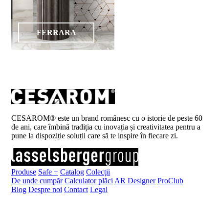
FERRARA
CESAROM® este un brand românesc cu o istorie de peste 60
de ani, care îmbină tradiția cu inovația și creativitatea pentru a
pune la dispoziție soluții care să te inspire în fiecare zi.
Produse
Safe +
Catalog
Colecții
De unde cumpăr
Calculator plăci
AR Designer
ProClub
Blog
Despre noi
Contact
Legal
Înscrie-te la newsletter