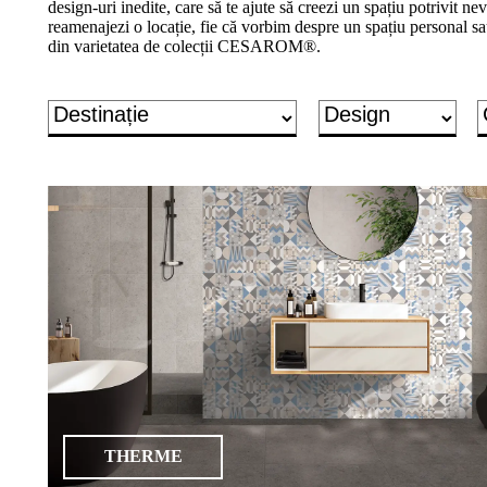
design-uri inedite, care să te ajute să creezi un spațiu potrivit nevo
un
reamenajezi o locație, fie că vorbim despre un spațiu personal sa
proiect
din varietatea de colecții CESAROM®.
de
design"
Produse
Gresie
porțelanată
Gresie
porțelanată
2cm
Treaptă
&
plintă
porțelanată
THERME
Gresie
de