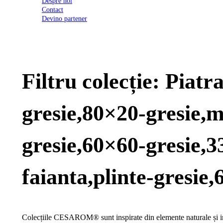
Despre noi
2026
Contact
Certificatul
Devino partener
de
conformitate
nr
620
din
2026
Filtru colecție: Piat
Agrement
tehnic
mozaic
interior
gresie,80×20-gresie,
și
exterior
2021
Agrement
gresie,60×60-gresie,3
tehnic
mozaic
interior
faianta,plinte-gresie
2022
Regulament
campanie
"CESAROM
-
Colecțiile CESAROM® sunt inspirate din elemente naturale și inc
Câștigă