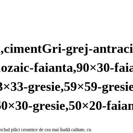
ra,cimentGri-grej-antrac
mozaic-faianta,90×30-fai
3×33-gresie,59×59-gresi
,60×30-gresie,50×20-faia
lud plăci ceramice de cea mai înaltă calitate, cu