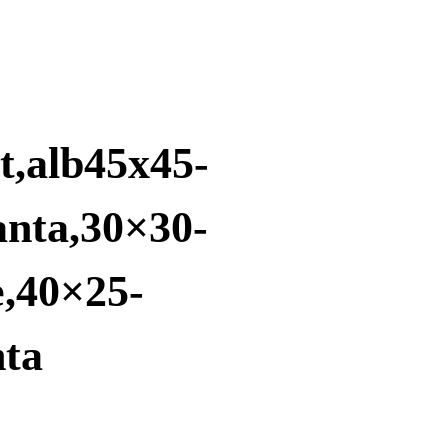
it,alb45x45-
anta,30×30-
e,40×25-
nta