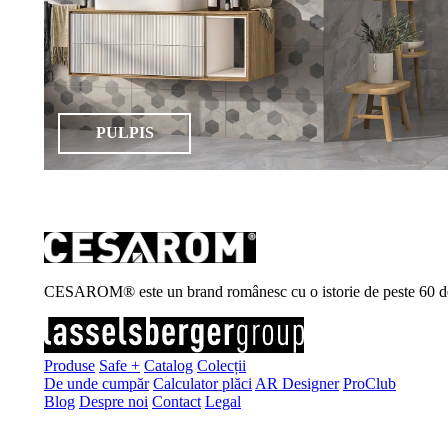
PULPIS
CESAROM® este un brand românesc cu o istorie de peste 60 de ani, 
Produse
Safe +
Catalog
Colecții
De unde cumpăr
Calculator plăci
AR Designer
ProClub
Blog
Despre noi
Contact
Legal
Înscrie-te la newsletter