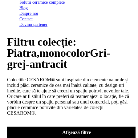
Soluții ceramice complete
D03
Blog
BI
Despre noi
2022
Contact
Declarația
Devino partener
de
conformitate
D03
Filtru colecție:
BIII
2022
Piatra,monocolorGri-
Declaratia
de
grej-antracit
performanta
D01
BI
Colecțiile CESAROM® sunt inspirate din elemente naturale și
2023
includ plăci ceramice de cea mai înaltă calitate, cu design-uri
Declaratia
inedite, care să te ajute să creezi un spațiu potrivit nevoilor tale.
de
Oricare ar fi stilul în care preferi să reamenajezi o locație, fie că
performanta
vorbim despre un spațiu personal sau unul comercial, poți găsi
D01
plăcile ceramice potrivite din varietatea de colecții
BI
CESAROM®.
UGL
2020
Declaratia
de
Afișează filtre
performanta