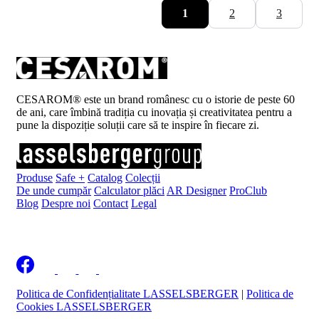
1
2
3
CESAROM® este un brand românesc cu o istorie de peste 60
de ani, care îmbină tradiția cu inovația și creativitatea pentru a
pune la dispoziție soluții care să te inspire în fiecare zi.
Produse
Safe +
Catalog
Colecții
De unde cumpăr
Calculator plăci
AR Designer
ProClub
Blog
Despre noi
Contact
Legal
Înscrie-te la newsletter
Politica de Confidențialitate LASSELSBERGER
|
Politica de
Cookies LASSELSBERGER