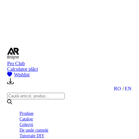
BI
2024
Ghid
montare
gresie
și
faianță
Declarație
de
performanță
nr.
Pro Club
D01
Calculator plăci
BIII
Wishlist
2022
Politica
de
RO
EN
confidentialitate
octombrie
2023
Solutii
Produse
Ceramice
Catalog
Complete
Colecții
Declarația
De unde cumpăr
de
Tutoriale DIY
conformitate