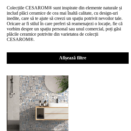
D02
Colecțiile CESAROM® sunt inspirate din elemente naturale și
BIII
includ plăci ceramice de cea mai înaltă calitate, cu design-uri
2023
inedite, care să te ajute să creezi un spațiu potrivit nevoilor tale.
Declaratia
Oricare ar fi stilul în care preferi să reamenajezi o locație, fie că
de
vorbim despre un spațiu personal sau unul comercial, poți găsi
performanta
plăcile ceramice potrivite din varietatea de colecții
D04
CESAROM®.
BIII
2023
Certificatul
de
Afișează filtre
conformitate
nr
150
din
2026
Certificat
SMC
ISO
9001-
2015
din
2026
Certificatul
de