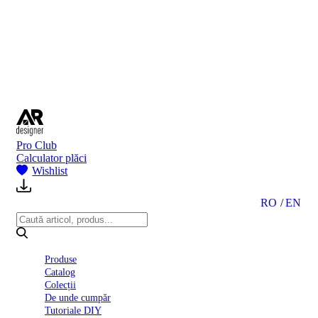
BI
2024
Ghid
montare
gresie
și
faianță
Declarație
de
performanță
nr.
Pro Club
D01
Calculator plăci
BIII
Wishlist
2022
Politica
de
RO
EN
confidentialitate
octombrie
2023
Solutii
Produse
Ceramice
Catalog
Complete
Colecții
Declarația
De unde cumpăr
de
Tutoriale DIY
conformitate