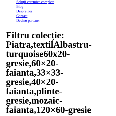
Soluții ceramice complete
D03
Blog
BI
Despre noi
2022
Contact
Declarația
Devino partener
de
conformitate
D03
Filtru colecție:
BIII
2022
Piatra,textilAlbastru-
Declaratia
de
turquoise60x20-
performanta
D01
gresie,60×20-
BI
2023
faianta,33×33-
Declaratia
de
gresie,40×20-
performanta
D01
faianta,plinte-
BI
UGL
gresie,mozaic-
2020
Declaratia
faianta,120×60-gresie
de
performanta