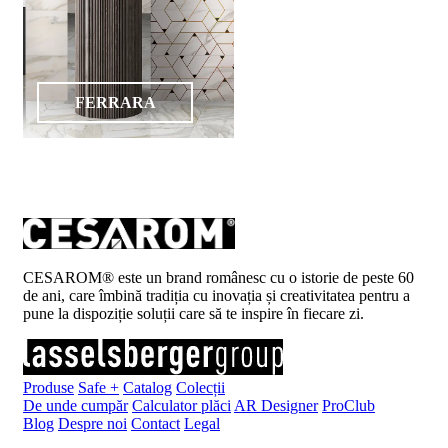
FERRARA
CESAROM® este un brand românesc cu o istorie de peste 60
de ani, care îmbină tradiția cu inovația și creativitatea pentru a
pune la dispoziție soluții care să te inspire în fiecare zi.
Produse
Safe +
Catalog
Colecții
De unde cumpăr
Calculator plăci
AR Designer
ProClub
Blog
Despre noi
Contact
Legal