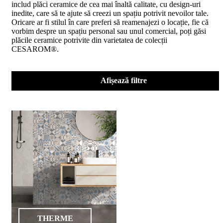
includ plăci ceramice de cea mai înaltă calitate, cu design-uri
D02
inedite, care să te ajute să creezi un spațiu potrivit nevoilor tale.
BIII
Oricare ar fi stilul în care preferi să reamenajezi o locație, fie că
2023
vorbim despre un spațiu personal sau unul comercial, poți găsi
Declaratia
plăcile ceramice potrivite din varietatea de colecții
de
CESAROM®.
performanta
D04
BIII
2023
Afișează filtre
Certificatul
de
conformitate
nr
150
din
2026
Certificat
SMC
ISO
9001-
2015
din
2026
Certificatul
THERME
de