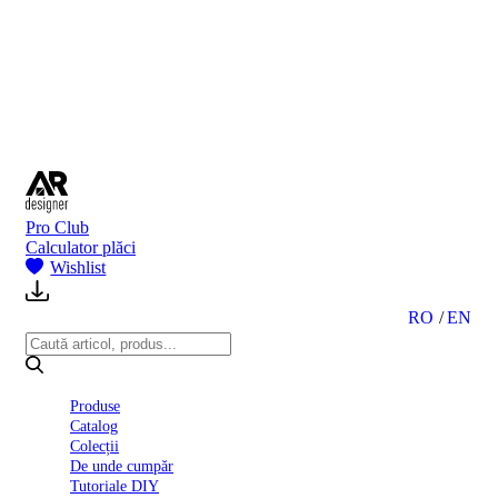
BI
2024
Ghid
montare
gresie
și
faianță
Declarație
de
performanță
nr.
Pro Club
D01
Calculator plăci
BIII
Wishlist
2022
Politica
de
RO
EN
confidentialitate
octombrie
2023
Solutii
Produse
Ceramice
Catalog
Complete
Colecții
Declarația
De unde cumpăr
de
Tutoriale DIY
conformitate