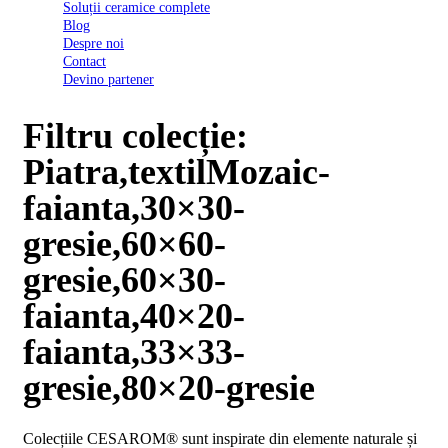
Soluții ceramice complete
D03
Blog
BI
Despre noi
2022
Contact
Declarația
Devino partener
de
conformitate
D03
Filtru colecție:
BIII
2022
Piatra,textilMozaic-
Declaratia
de
faianta,30×30-
performanta
D01
gresie,60×60-
BI
2023
gresie,60×30-
Declaratia
de
faianta,40×20-
performanta
D01
faianta,33×33-
BI
UGL
gresie,80×20-gresie
2020
Declaratia
de
Colecțiile CESAROM® sunt inspirate din elemente naturale și
performanta