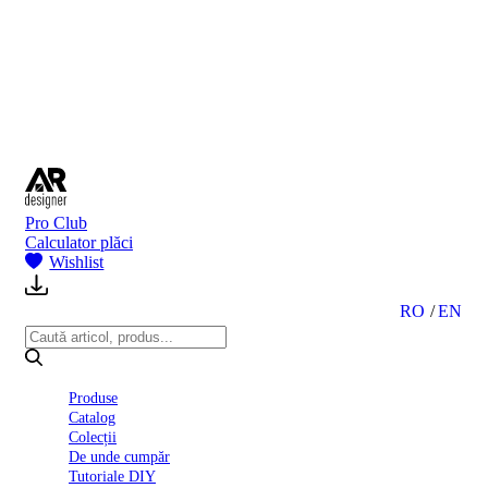
BI
2024
Ghid
montare
gresie
și
faianță
Declarație
de
performanță
nr.
Pro Club
D01
Calculator plăci
BIII
Wishlist
2022
Politica
de
RO
EN
confidentialitate
octombrie
2023
Solutii
Produse
Ceramice
Catalog
Complete
Colecții
Declarația
De unde cumpăr
de
Tutoriale DIY
conformitate