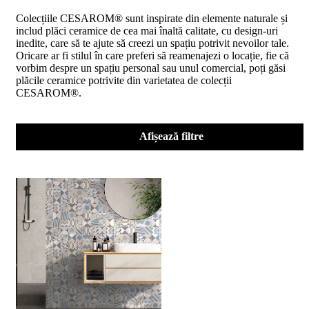
D02
Colecțiile CESAROM® sunt inspirate din elemente naturale și
BIII
includ plăci ceramice de cea mai înaltă calitate, cu design-uri
2023
inedite, care să te ajute să creezi un spațiu potrivit nevoilor tale.
Declaratia
Oricare ar fi stilul în care preferi să reamenajezi o locație, fie că
de
vorbim despre un spațiu personal sau unul comercial, poți găsi
performanta
plăcile ceramice potrivite din varietatea de colecții
D04
CESAROM®.
BIII
2023
Certificatul
de
Afișează filtre
conformitate
nr
150
din
2026
Certificat
SMC
ISO
9001-
2015
din
2026
Certificatul
de