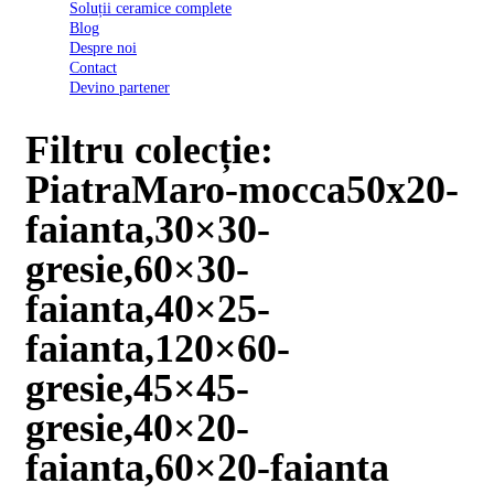
Soluții ceramice complete
D03
Blog
BI
Despre noi
2022
Contact
Declarația
Devino partener
de
conformitate
D03
Filtru colecție:
BIII
2022
PiatraMaro-mocca50x20-
Declaratia
de
faianta,30×30-
performanta
D01
gresie,60×30-
BI
2023
faianta,40×25-
Declaratia
de
faianta,120×60-
performanta
D01
gresie,45×45-
BI
UGL
gresie,40×20-
2020
Declaratia
faianta,60×20-faianta
de
performanta