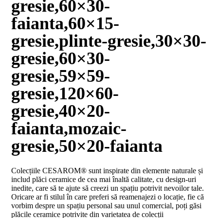
gresie,60×30-
D02
BIII
faianta,60×15-
2023
Declaratia
gresie,plinte-gresie,30×30-
de
performanta
gresie,60×30-
D04
BIII
gresie,59×59-
2023
Certificatul
gresie,120×60-
de
conformitate
gresie,40×20-
nr
150
faianta,mozaic-
din
2026
gresie,50×20-faianta
Certificat
SMC
ISO
Colecțiile CESAROM® sunt inspirate din elemente naturale și
9001-
includ plăci ceramice de cea mai înaltă calitate, cu design-uri
2015
inedite, care să te ajute să creezi un spațiu potrivit nevoilor tale.
din
Oricare ar fi stilul în care preferi să reamenajezi o locație, fie că
2026
vorbim despre un spațiu personal sau unul comercial, poți găsi
Certificatul
plăcile ceramice potrivite din varietatea de colecții
de