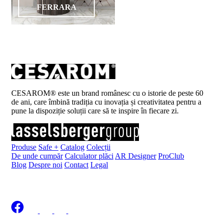
FERRARA
CESAROM® este un brand românesc cu o istorie de peste 60
de ani, care îmbină tradiția cu inovația și creativitatea pentru a
pune la dispoziție soluții care să te inspire în fiecare zi.
Produse
Safe +
Catalog
Colecții
De unde cumpăr
Calculator plăci
AR Designer
ProClub
Blog
Despre noi
Contact
Legal
Înscrie-te la newsletter