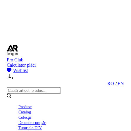
BI
2024
Ghid
montare
gresie
și
faianță
Declarație
de
performanță
nr.
Pro Club
D01
Calculator plăci
BIII
Wishlist
2022
Politica
de
RO
EN
confidentialitate
octombrie
2023
Solutii
Produse
Ceramice
Catalog
Complete
Colecții
Declarația
De unde cumpăr
de
Tutoriale DIY
conformitate