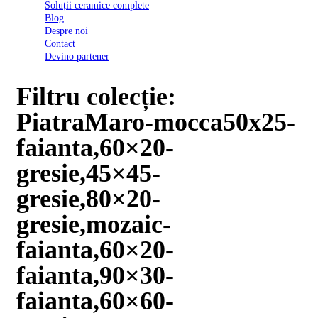
Soluții ceramice complete
D03
Blog
BI
Despre noi
2022
Contact
Declarația
Devino partener
de
conformitate
D03
Filtru colecție:
BIII
2022
PiatraMaro-mocca50x25-
Declaratia
de
faianta,60×20-
performanta
D01
gresie,45×45-
BI
2023
gresie,80×20-
Declaratia
de
gresie,mozaic-
performanta
D01
faianta,60×20-
BI
UGL
faianta,90×30-
2020
Declaratia
faianta,60×60-
de
performanta