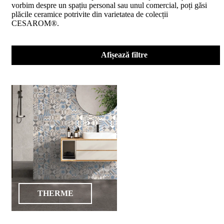
vorbim despre un spațiu personal sau unul comercial, poți găsi
conformitate
plăcile ceramice potrivite din varietatea de colecții
nr
CESAROM®.
620
din
2026
Agrement
Afișează filtre
tehnic
mozaic
interior
și
exterior
2021
Agrement
tehnic
mozaic
interior
2022
Regulament
campanie
"CESAROM
-
THERME
Câștigă
un
proiect