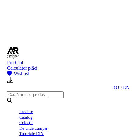
BI
2024
Ghid
montare
gresie
și
faianță
Declarație
de
performanță
nr.
Pro Club
D01
Calculator plăci
BIII
Wishlist
2022
Politica
de
RO
EN
confidentialitate
octombrie
2023
Solutii
Produse
Ceramice
Catalog
Complete
Colecții
Declarația
De unde cumpăr
de
Tutoriale DIY
conformitate