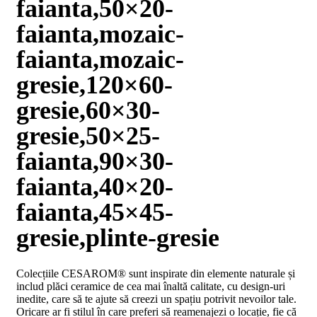
faianta,50×20-
D02
BIII
faianta,mozaic-
2023
Declaratia
faianta,mozaic-
de
performanta
gresie,120×60-
D04
BIII
gresie,60×30-
2023
Certificatul
gresie,50×25-
de
conformitate
faianta,90×30-
nr
150
faianta,40×20-
din
2026
faianta,45×45-
Certificat
SMC
gresie,plinte-gresie
ISO
9001-
2015
Colecțiile CESAROM® sunt inspirate din elemente naturale și
din
includ plăci ceramice de cea mai înaltă calitate, cu design-uri
2026
inedite, care să te ajute să creezi un spațiu potrivit nevoilor tale.
Certificatul
Oricare ar fi stilul în care preferi să reamenajezi o locație, fie că
de