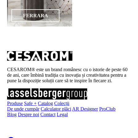
FERRARA
CESAROM® este un brand românesc cu o istorie de peste 60
de ani, care îmbină tradiția cu inovația și creativitatea pentru a
pune la dispoziție soluții care să te inspire în fiecare zi.
Produse
Safe +
Catalog
Colecții
De unde cumpăr
Calculator plăci
AR Designer
ProClub
Blog
Despre noi
Contact
Legal
Înscrie-te la newsletter