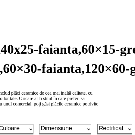
ra40x25-faianta,60×15-gr
a,60×30-faianta,120×60-g
lud plăci ceramice de cea mai înaltă calitate, cu
ilor tale. Oricare ar fi stilul în care preferi să
u unul comercial, poți găsi plăcile ceramice potrivite