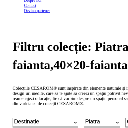
Despre noi
2026
Contact
Certificatul
Devino partener
de
conformitate
nr
620
din
2026
Filtru colecție: Piat
Agrement
tehnic
mozaic
interior
faianta,40×20-faiant
și
exterior
2021
Agrement
tehnic
Colecțiile CESAROM® sunt inspirate din elemente naturale și inc
mozaic
design-uri inedite, care să te ajute să creezi un spațiu potrivit nevo
interior
reamenajezi o locație, fie că vorbim despre un spațiu personal sa
2022
din varietatea de colecții CESAROM®.
Regulament
campanie
"CESAROM
-
Câștigă