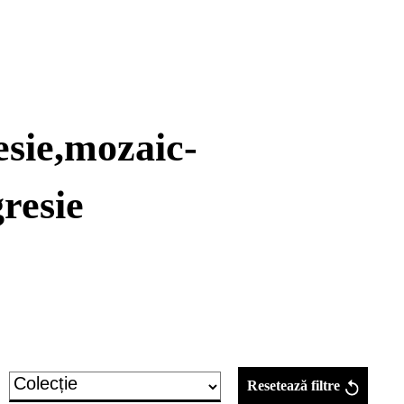
esie,mozaic-
resie
Resetează filtre