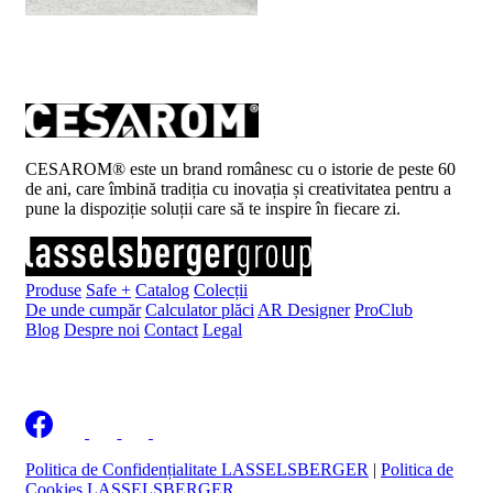
CESAROM® este un brand românesc cu o istorie de peste 60
de ani, care îmbină tradiția cu inovația și creativitatea pentru a
pune la dispoziție soluții care să te inspire în fiecare zi.
Produse
Safe +
Catalog
Colecții
De unde cumpăr
Calculator plăci
AR Designer
ProClub
Blog
Despre noi
Contact
Legal
Înscrie-te la newsletter
Politica de Confidențialitate LASSELSBERGER
|
Politica de
Cookies LASSELSBERGER