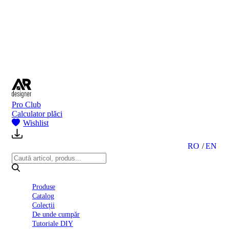
BI
2024
Ghid
montare
gresie
și
faianță
Declarație
de
performanță
nr.
Pro Club
D01
Calculator plăci
BIII
Wishlist
2022
Politica
de
RO
EN
confidentialitate
octombrie
2023
Solutii
Produse
Ceramice
Catalog
Complete
Colecții
Declarația
De unde cumpăr
de
Tutoriale DIY
conformitate