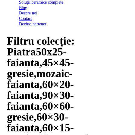
Soluții ceramice complete
D03
Blog
BI
Despre noi
2022
Contact
Declarația
Devino partener
de
conformitate
D03
Filtru colecție:
BIII
2022
Piatra50x25-
Declaratia
de
faianta,45×45-
performanta
D01
gresie,mozaic-
BI
2023
faianta,60×20-
Declaratia
de
faianta,90×30-
performanta
D01
faianta,60×60-
BI
UGL
gresie,60×30-
2020
Declaratia
faianta,60×15-
de
performanta