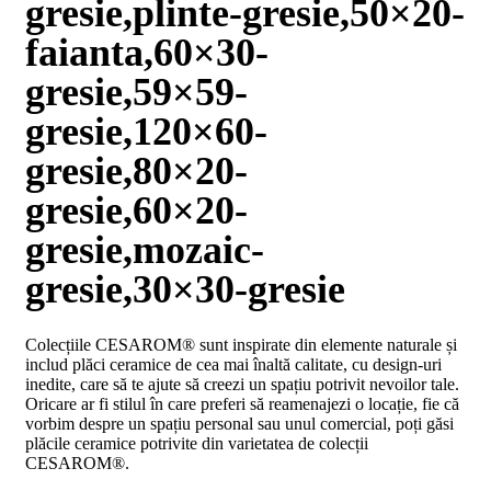
gresie,plinte-gresie,50×20-
D02
BIII
faianta,60×30-
2023
Declaratia
gresie,59×59-
de
performanta
gresie,120×60-
D04
BIII
gresie,80×20-
2023
Certificatul
gresie,60×20-
de
conformitate
gresie,mozaic-
nr
150
gresie,30×30-gresie
din
2026
Certificat
Colecțiile CESAROM® sunt inspirate din elemente naturale și
SMC
includ plăci ceramice de cea mai înaltă calitate, cu design-uri
ISO
inedite, care să te ajute să creezi un spațiu potrivit nevoilor tale.
9001-
Oricare ar fi stilul în care preferi să reamenajezi o locație, fie că
2015
vorbim despre un spațiu personal sau unul comercial, poți găsi
din
plăcile ceramice potrivite din varietatea de colecții
2026
CESAROM®.
Certificatul
de