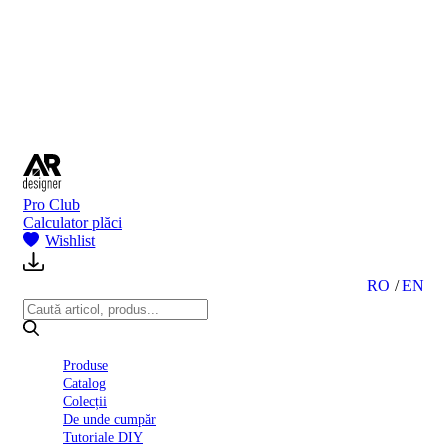
BI
2024
Ghid
montare
gresie
și
faianță
Declarație
de
performanță
nr.
Pro Club
D01
Calculator plăci
BIII
Wishlist
2022
Politica
de
RO
EN
confidentialitate
octombrie
2023
Solutii
Produse
Ceramice
Catalog
Complete
Colecții
Declarația
De unde cumpăr
de
Tutoriale DIY
conformitate