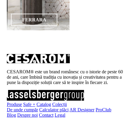
FERRARA
CESAROM® este un brand românesc cu o istorie de peste 60
de ani, care îmbină tradiția cu inovația și creativitatea pentru a
pune la dispoziție soluții care să te inspire în fiecare zi.
Produse
Safe +
Catalog
Colecții
De unde cumpăr
Calculator plăci
AR Designer
ProClub
Blog
Despre noi
Contact
Legal
Înscrie-te la newsletter