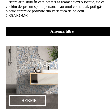
Oricare ar fi stilul în care preferi să reamenajezi o locație, fie că
D02
vorbim despre un spațiu personal sau unul comercial, poți găsi
BIII
plăcile ceramice potrivite din varietatea de colecții
2023
CESAROM®.
Declaratia
de
performanta
D04
Afișează filtre
BIII
2023
Certificatul
de
conformitate
nr
150
din
2026
Certificat
SMC
ISO
9001-
2015
din
THERME
2026
Certificatul
de