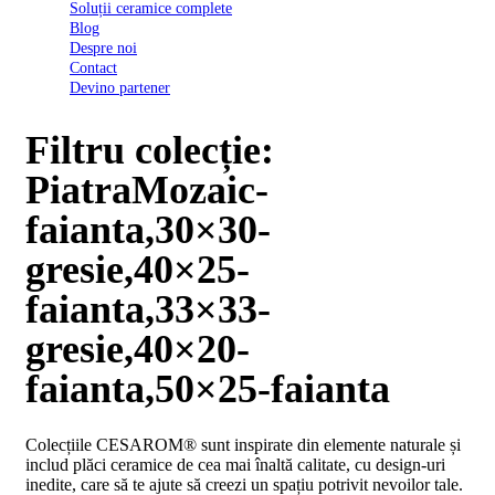
Soluții ceramice complete
D03
Blog
BI
Despre noi
2022
Contact
Declarația
Devino partener
de
conformitate
D03
Filtru colecție:
BIII
2022
PiatraMozaic-
Declaratia
de
faianta,30×30-
performanta
D01
gresie,40×25-
BI
2023
faianta,33×33-
Declaratia
de
gresie,40×20-
performanta
D01
faianta,50×25-faianta
BI
UGL
2020
Colecțiile CESAROM® sunt inspirate din elemente naturale și
Declaratia
includ plăci ceramice de cea mai înaltă calitate, cu design-uri
de
inedite, care să te ajute să creezi un spațiu potrivit nevoilor tale.
performanta