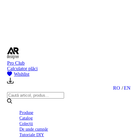
BI
2024
Ghid
montare
gresie
și
faianță
Declarație
de
performanță
nr.
Pro Club
D01
Calculator plăci
BIII
Wishlist
2022
Politica
de
RO
EN
confidentialitate
octombrie
2023
Solutii
Produse
Ceramice
Catalog
Complete
Colecții
Declarația
De unde cumpăr
de
Tutoriale DIY
conformitate