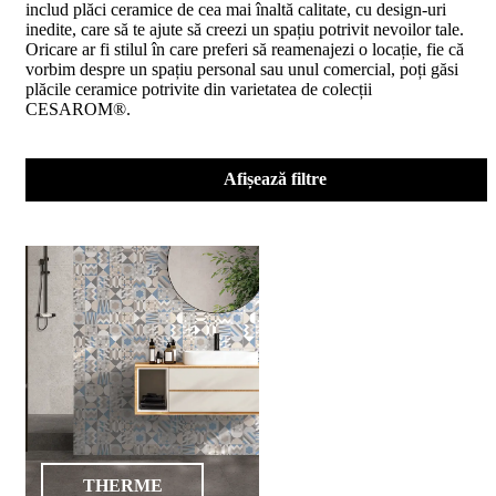
includ plăci ceramice de cea mai înaltă calitate, cu design-uri
D02
inedite, care să te ajute să creezi un spațiu potrivit nevoilor tale.
BIII
Oricare ar fi stilul în care preferi să reamenajezi o locație, fie că
2023
vorbim despre un spațiu personal sau unul comercial, poți găsi
Declaratia
plăcile ceramice potrivite din varietatea de colecții
de
CESAROM®.
performanta
D04
BIII
2023
Afișează filtre
Certificatul
de
conformitate
nr
150
din
2026
Certificat
SMC
ISO
9001-
2015
din
2026
Certificatul
THERME
de