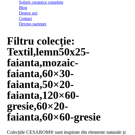
Soluții ceramice complete
D03
Blog
BI
Despre noi
2022
Contact
Declarația
Devino partener
de
conformitate
D03
Filtru colecție:
BIII
2022
Textil,lemn50x25-
Declaratia
de
faianta,mozaic-
performanta
D01
faianta,60×30-
BI
2023
faianta,50×20-
Declaratia
de
faianta,120×60-
performanta
D01
gresie,60×20-
BI
UGL
faianta,60×60-gresie
2020
Declaratia
de
Colecțiile CESAROM® sunt inspirate din elemente naturale și
performanta