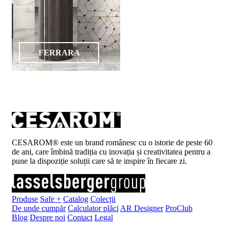
FERRARA
CESAROM® este un brand românesc cu o istorie de peste 60
de ani, care îmbină tradiția cu inovația și creativitatea pentru a
pune la dispoziție soluții care să te inspire în fiecare zi.
Produse
Safe +
Catalog
Colecții
De unde cumpăr
Calculator plăci
AR Designer
ProClub
Blog
Despre noi
Contact
Legal