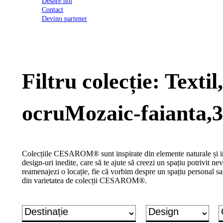
Despre noi
2026
Contact
Certificatul
Devino partener
de
conformitate
nr
620
din
2026
Filtru colecție: Text
Agrement
tehnic
mozaic
interior
ocruMozaic-faianta,3
și
exterior
2021
Agrement
tehnic
Colecțiile CESAROM® sunt inspirate din elemente naturale și inc
mozaic
design-uri inedite, care să te ajute să creezi un spațiu potrivit nevo
interior
reamenajezi o locație, fie că vorbim despre un spațiu personal sa
2022
din varietatea de colecții CESAROM®.
Regulament
campanie
"CESAROM
-
Câștigă