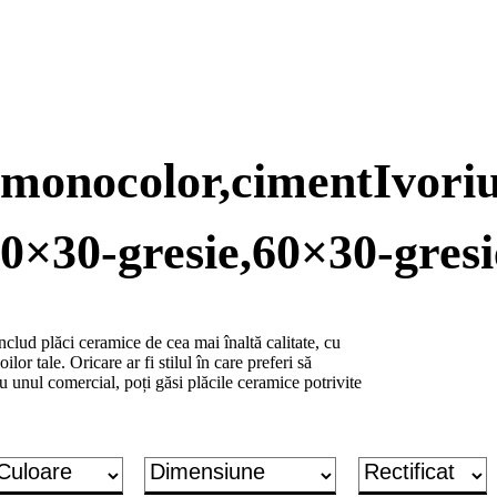
il,monocolor,cimentIvori
0×30-gresie,60×30-gresi
lud plăci ceramice de cea mai înaltă calitate, cu
ilor tale. Oricare ar fi stilul în care preferi să
u unul comercial, poți găsi plăcile ceramice potrivite