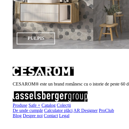
PULPIS
CESAROM® este un brand românesc cu o istorie de peste 60 de ani, 
Produse
Safe +
Catalog
Colecții
De unde cumpăr
Calculator plăci
AR Designer
ProClub
Blog
Despre noi
Contact
Legal
Înscrie-te la newsletter