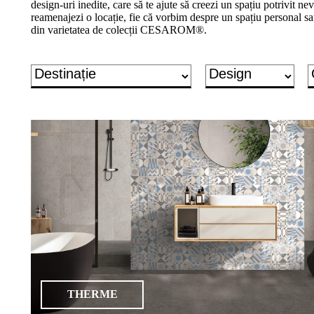
design-uri inedite, care să te ajute să creezi un spațiu potrivit nevo
un
reamenajezi o locație, fie că vorbim despre un spațiu personal sa
proiect
din varietatea de colecții CESAROM®.
de
design"
Produse
Gresie
porțelanată
Gresie
porțelanată
2cm
Treaptă
&
plintă
porțelanată
THERME
Gresie
de