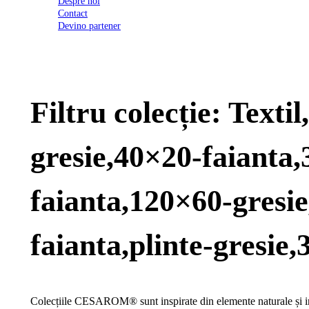
Despre noi
2026
Contact
Certificatul
Devino partener
de
conformitate
nr
620
din
2026
Filtru colecție: Text
Agrement
tehnic
mozaic
interior
gresie,40×20-faianta
și
exterior
2021
Agrement
faianta,120×60-gresi
tehnic
mozaic
interior
faianta,plinte-gresie,
2022
Regulament
campanie
"CESAROM
-
Colecțiile CESAROM® sunt inspirate din elemente naturale și inc
Câștigă