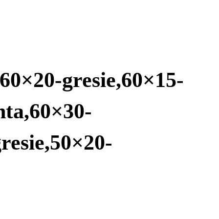
,60×20-gresie,60×15-
nta,60×30-
resie,50×20-