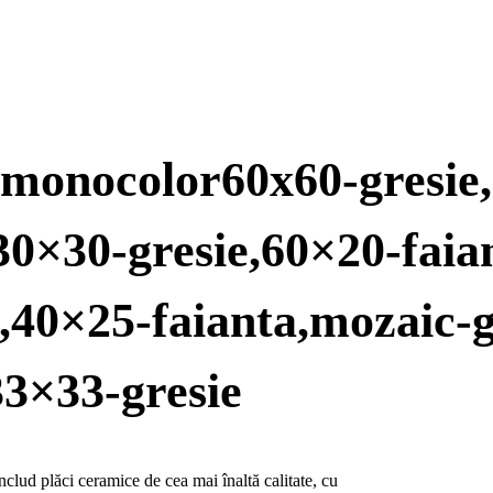
il,monocolor60x60-gresie
,30×30-gresie,60×20-faia
e,40×25-faianta,mozaic-g
33×33-gresie
lud plăci ceramice de cea mai înaltă calitate, cu