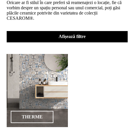
Oricare ar fi stilul în care preferi să reamenajezi o locație, fie că
D02
vorbim despre un spațiu personal sau unul comercial, poți găsi
BIII
plăcile ceramice potrivite din varietatea de colecții
2023
CESAROM®.
Declaratia
de
performanta
D04
Afișează filtre
BIII
2023
Certificatul
de
conformitate
nr
150
din
2026
Certificat
SMC
ISO
9001-
2015
din
THERME
2026
Certificatul
de