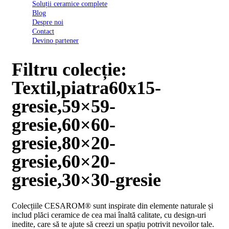
Soluții ceramice complete
D03
Blog
BI
Despre noi
2022
Contact
Declarația
Devino partener
de
conformitate
D03
Filtru colecție:
BIII
2022
Textil,piatra60x15-
Declaratia
de
gresie,59×59-
performanta
D01
gresie,60×60-
BI
2023
gresie,80×20-
Declaratia
de
gresie,60×20-
performanta
D01
gresie,30×30-gresie
BI
UGL
2020
Colecțiile CESAROM® sunt inspirate din elemente naturale și
Declaratia
includ plăci ceramice de cea mai înaltă calitate, cu design-uri
de
inedite, care să te ajute să creezi un spațiu potrivit nevoilor tale.
performanta