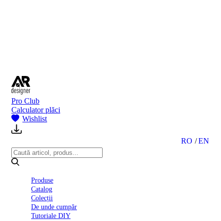
BI
2024
Ghid
montare
gresie
și
faianță
Declarație
de
performanță
nr.
Pro Club
D01
Calculator plăci
BIII
Wishlist
2022
Politica
de
RO
EN
confidentialitate
octombrie
2023
Solutii
Produse
Ceramice
Catalog
Complete
Colecții
Declarația
De unde cumpăr
de
Tutoriale DIY
conformitate