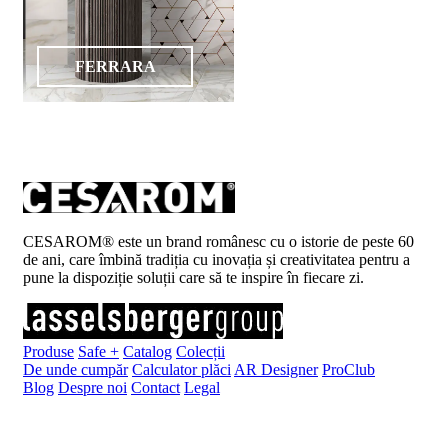
FERRARA
CESAROM® este un brand românesc cu o istorie de peste 60
de ani, care îmbină tradiția cu inovația și creativitatea pentru a
pune la dispoziție soluții care să te inspire în fiecare zi.
Produse
Safe +
Catalog
Colecții
De unde cumpăr
Calculator plăci
AR Designer
ProClub
Blog
Despre noi
Contact
Legal
Înscrie-te la newsletter