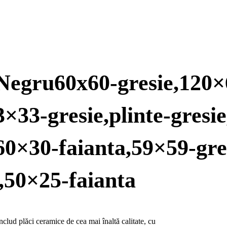
ilNegru60x60-gresie,120
3×33-gresie,plinte-gresi
,60×30-faianta,59×59-gre
,50×25-faianta
lud plăci ceramice de cea mai înaltă calitate, cu