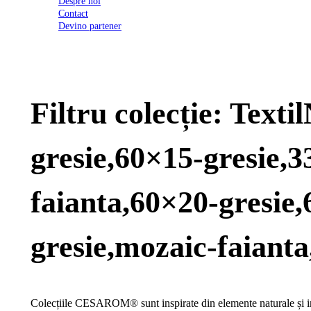
Despre noi
2026
Contact
Certificatul
Devino partener
de
conformitate
nr
620
din
2026
Filtru colecție: Text
Agrement
tehnic
mozaic
interior
gresie,60×15-gresie,3
și
exterior
2021
Agrement
faianta,60×20-gresie
tehnic
mozaic
interior
gresie,mozaic-faianta
2022
Regulament
campanie
"CESAROM
-
Colecțiile CESAROM® sunt inspirate din elemente naturale și inc
Câștigă