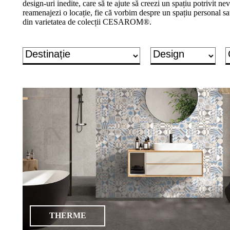
design-uri inedite, care să te ajute să creezi un spațiu potrivit nevo
un
reamenajezi o locație, fie că vorbim despre un spațiu personal sa
proiect
din varietatea de colecții CESAROM®.
de
design"
Produse
Gresie
porțelanată
Gresie
porțelanată
2cm
Treaptă
&
plintă
porțelanată
THERME
Gresie
de