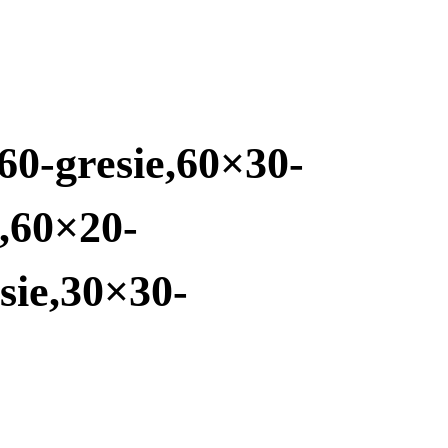
×60-gresie,60×30-
e,60×20-
sie,30×30-