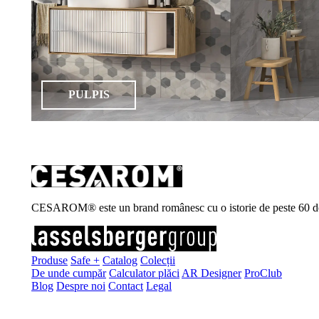
PULPIS
CESAROM® este un brand românesc cu o istorie de peste 60 de ani, 
Produse
Safe +
Catalog
Colecții
De unde cumpăr
Calculator plăci
AR Designer
ProClub
Blog
Despre noi
Contact
Legal
Înscrie-te la newsletter