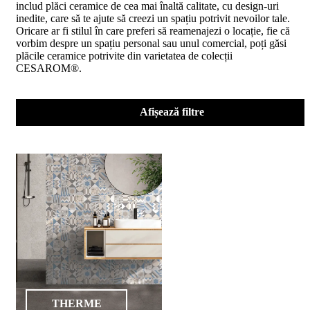
includ plăci ceramice de cea mai înaltă calitate, cu design-uri
D02
inedite, care să te ajute să creezi un spațiu potrivit nevoilor tale.
BIII
Oricare ar fi stilul în care preferi să reamenajezi o locație, fie că
2023
vorbim despre un spațiu personal sau unul comercial, poți găsi
Declaratia
plăcile ceramice potrivite din varietatea de colecții
de
CESAROM®.
performanta
D04
BIII
2023
Afișează filtre
Certificatul
de
conformitate
nr
150
din
2026
Certificat
SMC
ISO
9001-
2015
din
2026
Certificatul
THERME
de