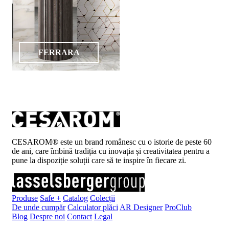
FERRARA
CESAROM® este un brand românesc cu o istorie de peste 60
de ani, care îmbină tradiția cu inovația și creativitatea pentru a
pune la dispoziție soluții care să te inspire în fiecare zi.
Produse
Safe +
Catalog
Colecții
De unde cumpăr
Calculator plăci
AR Designer
ProClub
Blog
Despre noi
Contact
Legal