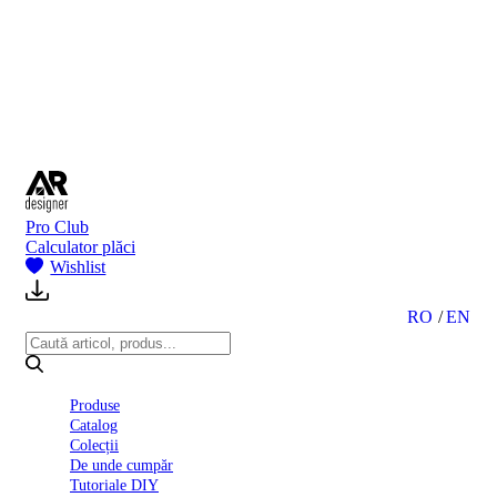
BI
2024
Ghid
montare
gresie
și
faianță
Declarație
de
performanță
nr.
Pro Club
D01
Calculator plăci
BIII
Wishlist
2022
Politica
de
RO
EN
confidentialitate
octombrie
2023
Solutii
Produse
Ceramice
Catalog
Complete
Colecții
Declarația
De unde cumpăr
de
Tutoriale DIY
conformitate