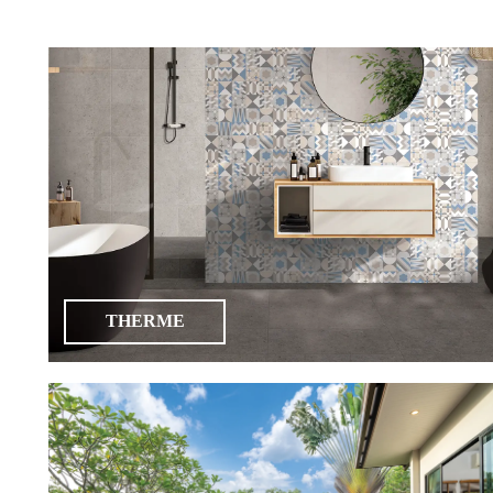
un
proiect
de
design"
Produse
Gresie
porțelanată
THERME
Gresie
porțelanată
2cm
Treaptă
&
plintă
porțelanată
Gresie
de