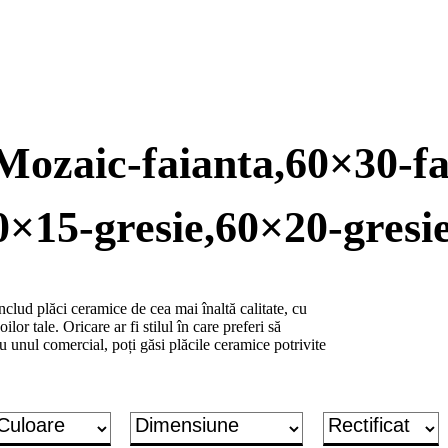
ilMozaic-faianta,60×30-f
0×15-gresie,60×20-gresie
lud plăci ceramice de cea mai înaltă calitate, cu
ilor tale. Oricare ar fi stilul în care preferi să
u unul comercial, poți găsi plăcile ceramice potrivite