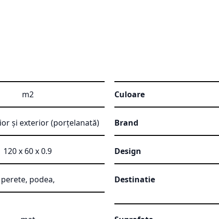
m2
Culoare
ior și exterior (porțelanată)
Brand
120 x 60 x 0.9
Design
perete, podea,
Destinatie