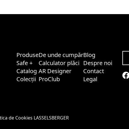
Produse
De unde cumpăr
Blog
Safe +
Calculator plăci
Despre noi
Catalog
AR Designer
Contact
Colecții
ProClub
Legal
itica de Cookies LASSELSBERGER