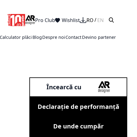
Pro Club
Wishlist
RO
EN
Calculator plăci
Blog
Despre noi
Contact
Devino partener
Încearcă cu
Declarație de performanță
De unde cumpăr