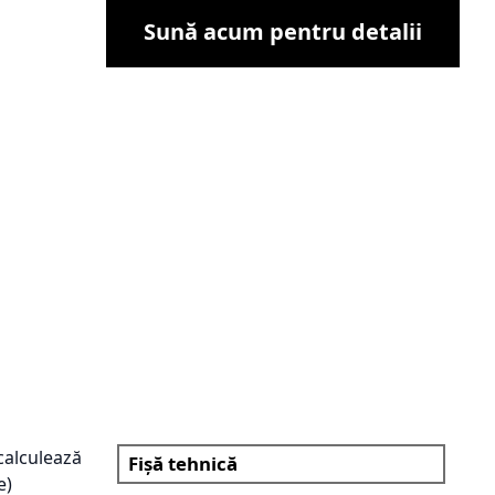
Sună acum pentru detalii
(calculează
Fișă tehnică
e)