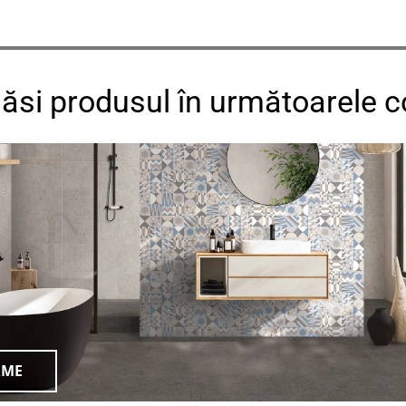
găsi produsul în următoarele co
RME