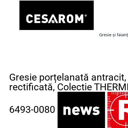
Gresie și faian
Gresie porțelanată antracit
rectificată, Colectie THERM
6493-0080