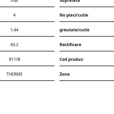
mat
Suprafata
4
No placi/cutie
1.44
greutate/cutie
43.2
Rectificare
R11/B
Cod produs:
THERME
Zona