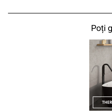
Poți 
THE