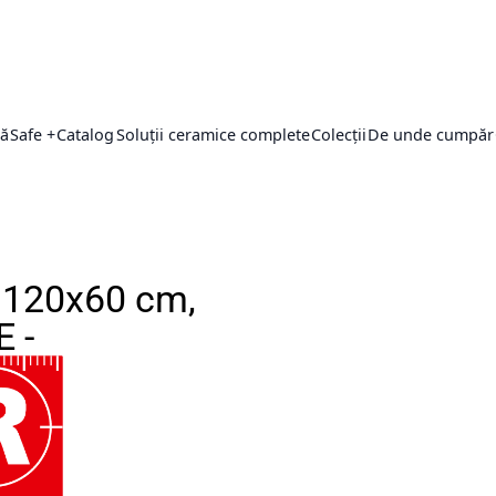
ță
Safe +
Catalog
Soluții ceramice complete
Colecții
De unde cumpăr
, 120x60 cm,
E -