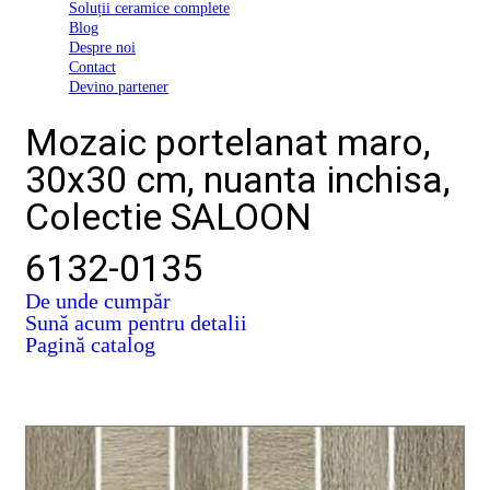
Soluții ceramice complete
D03
Blog
BI
Despre noi
2022
Contact
Declarația
Devino partener
de
conformitate
Mozaic portelanat maro,
D03
BIII
30x30 cm, nuanta inchisa,
2022
Declaratia
Colectie SALOON
de
performanta
D01
6132-0135
BI
2023
De unde cumpăr
Declaratia
Sună acum pentru detalii
de
Pagină catalog
performanta
D01
BI
UGL
2020
Declaratia
de
performanta