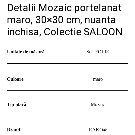
noi
Detalii Mozaic portelanat
Contact
Devino
maro, 30×30 cm, nuanta
partener
inchisa, Colectie SALOON
Unitate de măsură
Set=FOLIE
Culoare
maro
Tip placă
Mozaic
Brand
RAKO®