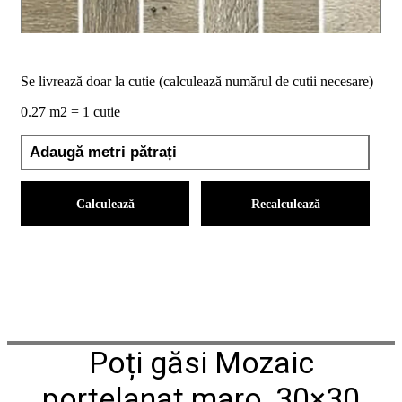
conformitate
nr
620
din
2026
Se livrează doar la cutie (calculează numărul de cutii necesare)
Agrement
0.27 m2 = 1 cutie
tehnic
mozaic
interior
și
exterior
2021
Calculează
Recalculează
Agrement
tehnic
mozaic
interior
2022
Regulament
campanie
"CESAROM
-
Poți găsi Mozaic
Câștigă
un
proiect
portelanat maro, 30×30