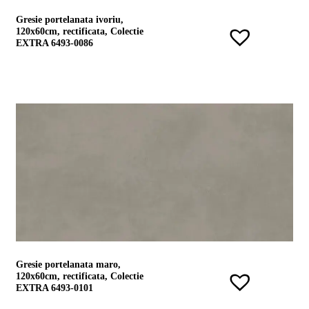
conformitate
Gresie portelanata ivoriu,
nr
120x60cm, rectificata, Colectie
620
EXTRA 6493-0086
din
2026
Agrement
tehnic
mozaic
interior
și
exterior
2021
Agrement
tehnic
mozaic
interior
2022
Regulament
campanie
"CESAROM
-
Gresie portelanata maro,
Câștigă
120x60cm, rectificata, Colectie
un
EXTRA 6493-0101
proiect