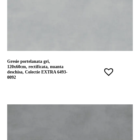
noi
Contact
Devino
partener
Gresie portelanata gri,
120x60cm, rectificata, nuanta
deschisa, Colectie EXTRA 6493-
0092