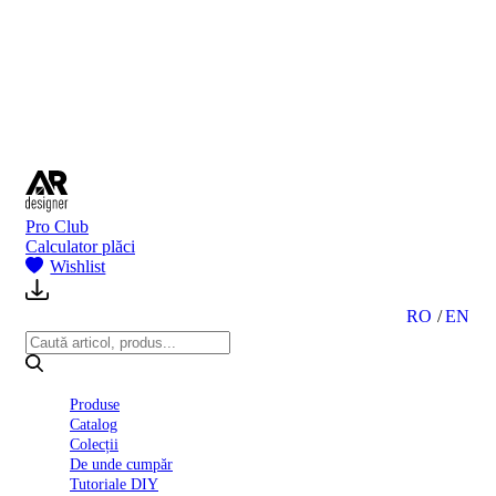
BI
2024
Ghid
montare
gresie
și
faianță
Declarație
de
performanță
nr.
Pro Club
D01
Calculator plăci
BIII
Wishlist
2022
Politica
de
RO
EN
confidentialitate
octombrie
2023
Solutii
Produse
Ceramice
Catalog
Complete
Colecții
Declarația
De unde cumpăr
de
Tutoriale DIY
conformitate