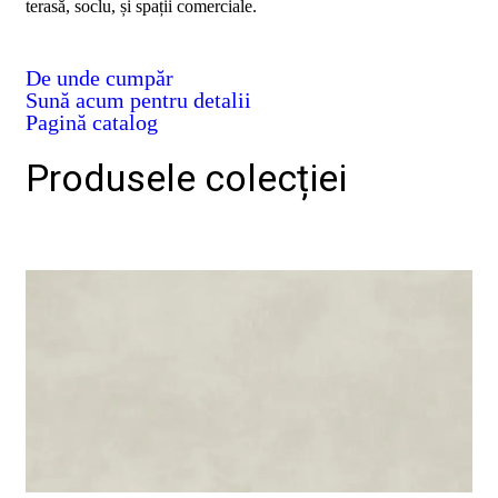
terasă, soclu, și spații comerciale.
D02
BIII
2023
De unde cumpăr
Declaratia
Sună acum pentru detalii
de
performanta
Pagină catalog
D04
BIII
Produsele colecției
2023
Certificatul
de
conformitate
nr
150
din
2026
Certificat
SMC
ISO
9001-
2015
din
2026
Certificatul
de