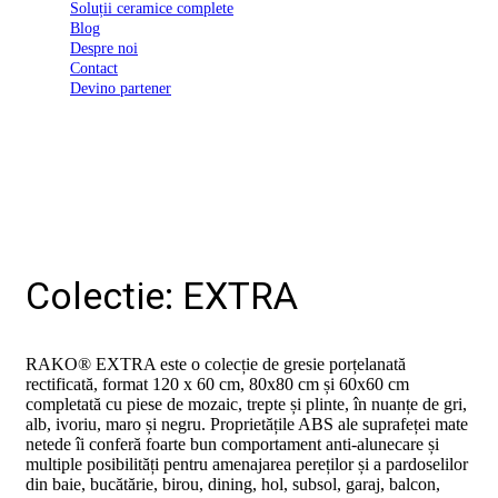
Soluții ceramice complete
D03
Blog
BI
Despre noi
2022
Contact
Declarația
Devino partener
de
conformitate
D03
BIII
2022
Declaratia
de
performanta
D01
BI
Colectie: EXTRA
2023
Declaratia
de
performanta
RAKO® EXTRA este o colecție de gresie porțelanată
D01
rectificată, format 120 x 60 cm, 80x80 cm și 60x60 cm
BI
completată cu piese de mozaic, trepte și plinte, în nuanțe de gri,
UGL
alb, ivoriu, maro și negru. Proprietățile ABS ale suprafeței mate
2020
netede îi conferă foarte bun comportament anti-alunecare și
Declaratia
multiple posibilități pentru amenajarea pereților și a pardoselilor
de
din baie, bucătărie, birou, dining, hol, subsol, garaj, balcon,
performanta