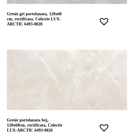
conformitate
nr
Gresie gri portelanata, 120x60
620
cm, rectificata, Colectie LUX-
din
ARCTIC 6493-0028
2026
Agrement
tehnic
mozaic
interior
și
exterior
2021
Agrement
tehnic
mozaic
interior
2022
Regulament
campanie
"CESAROM
-
Câștigă
Gresie portelanata bej,
un
120x60cm, rectificata, Colectie
proiect
LUX-ARCTIC 6493-0026