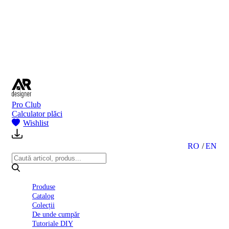
BI
2024
Ghid
montare
gresie
și
faianță
Declarație
de
performanță
nr.
Pro Club
D01
Calculator plăci
BIII
Wishlist
2022
Politica
de
RO
EN
confidentialitate
octombrie
2023
Solutii
Produse
Ceramice
Catalog
Complete
Colecții
Declarația
De unde cumpăr
de
Tutoriale DIY
conformitate