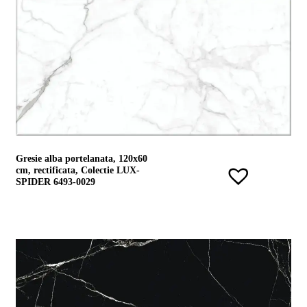
noi
Contact
Devino
partener
Gresie alba portelanata, 120x60
cm, rectificata, Colectie LUX-
SPIDER 6493-0029