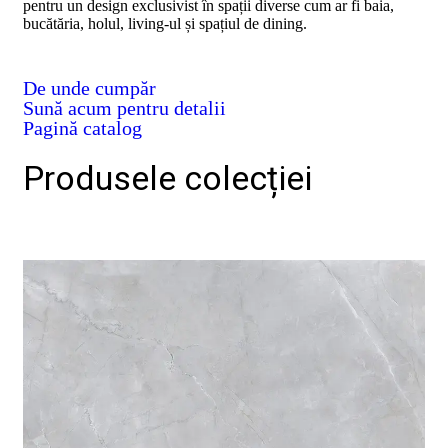
pentru un design exclusivist în spații diverse cum ar fi baia,
D02
bucătăria, holul, living-ul și spațiul de dining.
BIII
2023
Declaratia
De unde cumpăr
de
Sună acum pentru detalii
performanta
D04
Pagină catalog
BIII
2023
Produsele colecției
Certificatul
de
conformitate
nr
150
din
2026
Certificat
SMC
ISO
9001-
2015
din
2026
Certificatul
de