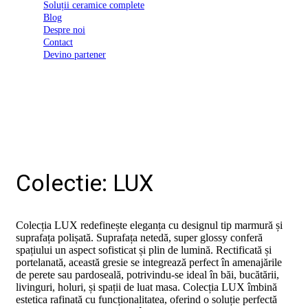
Soluții ceramice complete
D03
Blog
BI
Despre noi
2022
Contact
Declarația
Devino partener
de
conformitate
D03
BIII
2022
Declaratia
de
performanta
D01
BI
Colectie: LUX
2023
Declaratia
de
performanta
Colecția LUX redefinește eleganța cu designul tip marmură și
D01
suprafața polișată. Suprafața netedă, super glossy conferă
BI
spațiului un aspect sofisticat și plin de lumină. Rectificată și
UGL
portelanată, această gresie se integrează perfect în amenajările
2020
de perete sau pardoseală, potrivindu-se ideal în băi, bucătării,
Declaratia
livinguri, holuri, și spații de luat masa. Colecția LUX îmbină
de
estetica rafinată cu funcționalitatea, oferind o soluție perfectă
performanta