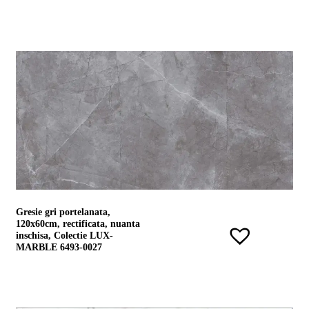
de
design"
Produse
Catalog
Colecții
De
unde
Gresie gri portelanata,
cumpăr
120x60cm, rectificata, nuanta
Tutoriale
inschisa, Colectie LUX-
DIY
MARBLE 6493-0027
Soluții
ceramice
complete
Blog
Despre