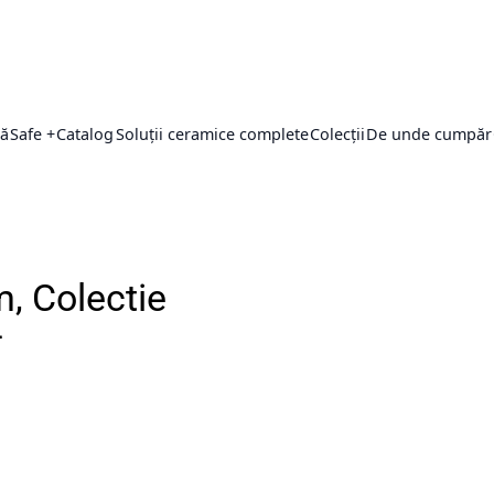
ță
Safe +
Catalog
Soluții ceramice complete
Colecții
De unde cumpăr
, Colectie
-