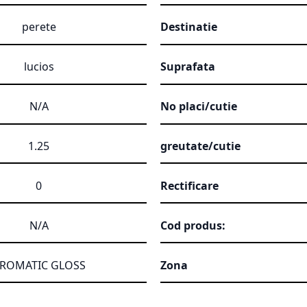
perete
Destinatie
lucios
Suprafata
N/A
No placi/cutie
1.25
greutate/cutie
0
Rectificare
N/A
Cod produs:
ROMATIC GLOSS
Zona