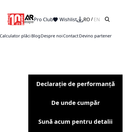
Pro Club
Wishlist
RO
EN
Calculator plăci
Blog
Despre noi
Contact
Devino partener
Declarație de performanță
De unde cumpăr
Sună acum pentru detalii