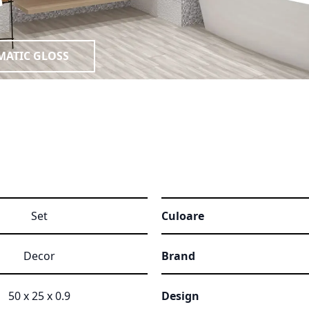
MATIC GLOSS
Set
Culoare
Decor
Brand
50 x 25 x 0.9
Design