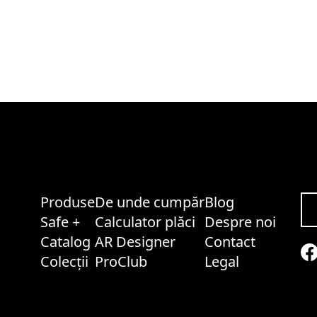
Produse
De unde cumpăr
Blog
Safe +
Calculator plăci
Despre noi
Catalog
AR Designer
Contact
Colecții
ProClub
Legal