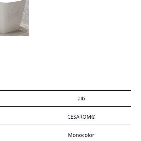
alb
CESAROM®
Monocolor