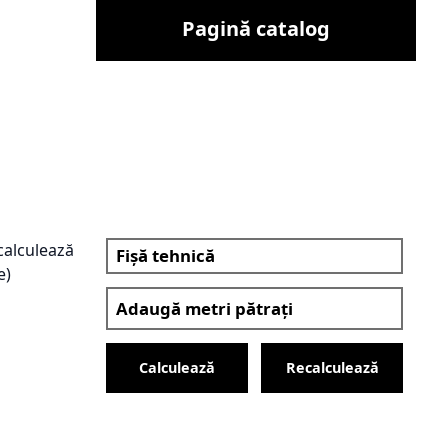
Pagină catalog
(calculează
Fișă tehnică
e)
Calculează
Recalculează